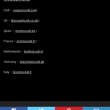
USA –
couponcodi.com
UK –
discountcodi.co.uk
|
Spain –
promocodi.es
|
France –
promocodi.fr
|
Netherlands –
kortingcodi.nl
Germany –
Gutscheincodi.de
Italy –
Scontocodi.it
@kortingcodi Alle rechten voorbehouden.