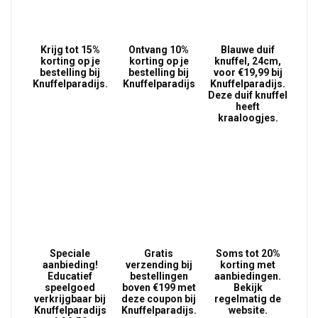
Krijg tot 15%
Ontvang 10%
Blauwe duif
korting op je
korting op je
knuffel, 24cm,
bestelling bij
bestelling bij
voor €19,99 bij
Knuffelparadijs.
Knuffelparadijs
Knuffelparadijs.
Deze duif knuffel
heeft
kraaloogjes.
Speciale
Gratis
Soms tot 20%
aanbieding!
verzending bij
korting met
Educatief
bestellingen
aanbiedingen.
speelgoed
boven €199 met
Bekijk
verkrijgbaar bij
deze coupon bij
regelmatig de
Knuffelparadijs
Knuffelparadijs.
website.