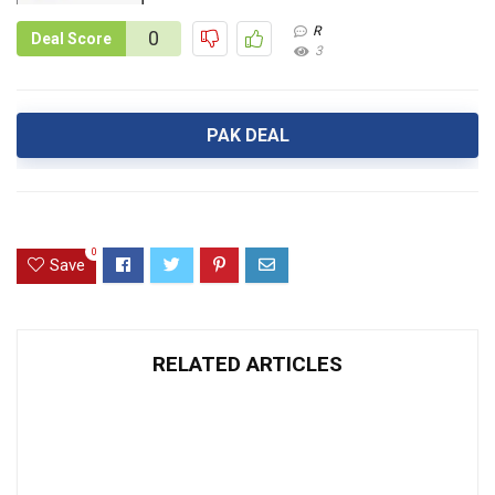
R
0
Deal Score
3
PAK DEAL
0
Save
RELATED ARTICLES