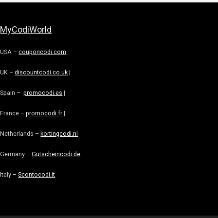
MyCodiWorld
USA –
couponcodi.com
UK –
discountcodi.co.uk
|
Spain –
promocodi.es
|
France –
promocodi.fr
|
Netherlands –
kortingcodi.nl
Germany –
Gutscheincodi.de
Italy –
Scontocodi.it