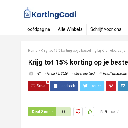
Hoofdpagina
Alle Winkels
Schrijf voor ons
Home
»
Krijg tot 15% korting op je bestelling bij Knuffelparadijs.
Krijg tot 15% korting op je bestel
Knuffelparadijs
Ali
januari 1, 2026
Uncategorized
0
Save
0
Deal Score
R
4