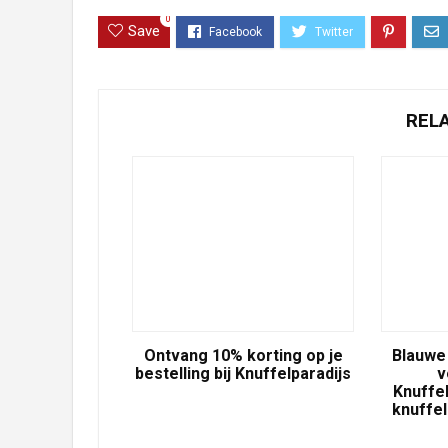
0
Save
REL
Ontvang 10% korting op je
Blauwe 
bestelling bij Knuffelparadijs
v
Knuffel
knuffel