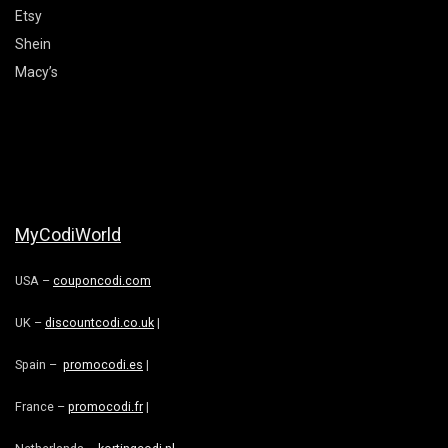
Etsy
Shein
Macy’s
MyCodiWorld
USA –
couponcodi.com
UK –
discountcodi.co.uk
|
Spain –
promocodi.es
|
France –
promocodi.fr
|