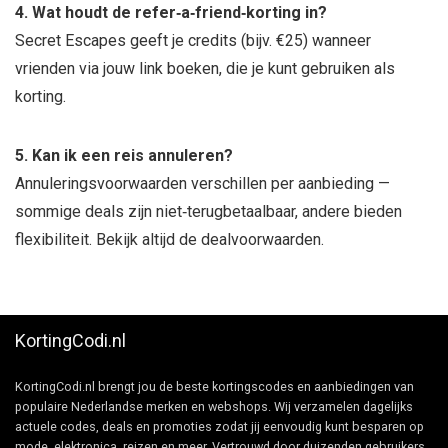
4. Wat houdt de refer‑a‑friend‑korting in?
Secret Escapes geeft je credits (bijv. €25) wanneer
vrienden via jouw link boeken, die je kunt gebruiken als
korting.
5. Kan ik een reis annuleren?
Annuleringsvoorwaarden verschillen per aanbieding —
sommige deals zijn niet‑terugbetaalbaar, andere bieden
flexibiliteit. Bekijk altijd de dealvoorwaarden.
KortingCodi.nl
KortingCodi.nl brengt jou de beste kortingscodes en aanbiedingen van
populaire Nederlandse merken en webshops. Wij verzamelen dagelijks
actuele codes, deals en promoties zodat jij eenvoudig kunt besparen op
mode, elektronica, reizen en meer. Vertrouwd door duizenden gebruikers