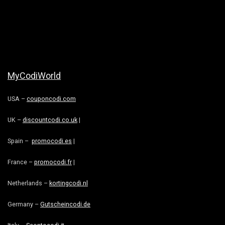
MyCodiWorld
USA –
couponcodi.com
UK –
discountcodi.co.uk
|
Spain –
promocodi.es
|
France –
promocodi.fr
|
Netherlands –
kortingcodi.nl
Germany –
Gutscheincodi.de