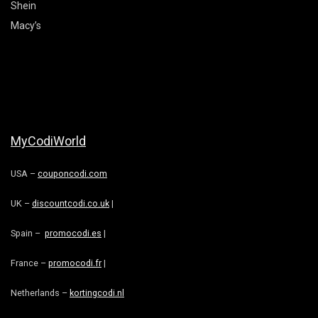
Shein
Macy’s
MyCodiWorld
USA –
couponcodi.com
UK –
discountcodi.co.uk
|
Spain –
promocodi.es
|
France –
promocodi.fr
|
Netherlands –
kortingcodi.nl