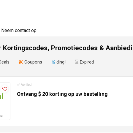
Neem contact op
r Kortingscodes, Promotiecodes & Aanbied
Deals
Coupons
ding!
Expired
Verified
Ontvang $ 20 korting op uw bestelling
l
ON