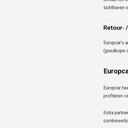
luchthaven o
Retour‑ 
Europcar’s a
(goedkope de
Europc
Europcar he
profiteren v
Extra partne
combineerba