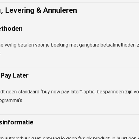
g, Levering & Annuleren
ethoden
ne veilig betalen voor je boeking met gangbare betaalmethoden z
.
Pay Later
dt geen standaard “buy now pay later”‑optie; besparingen zijn vo
rogramma’s.
sinformatie
 autoverhuur gaat, ontvang je geen fysiek product; je huurt een v