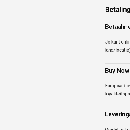
Betalin
Betaalm
Je kunt onli
land/locatie)
Buy Now 
Europcar bie
loyaliteitsp
Levering
Omdat het om