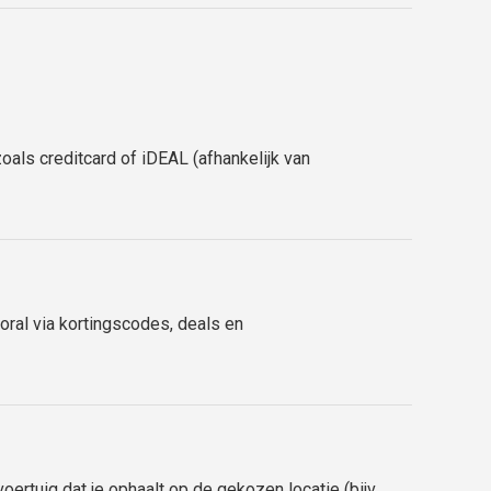
oals creditcard of iDEAL (afhankelijk van
oral via kortingscodes, deals en
oertuig dat je ophaalt op de gekozen locatie (bijv.