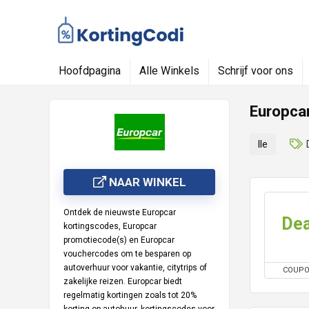
Hoofdpagina
Alle Winkels
Schrijf voor ons
Europca
lle
NAAR WINKEL
Ontdek de nieuwste
Europcar
Dea
kortingscodes
,
Europcar
promotiecode(s)
en
Europcar
vouchercodes
om te besparen op
autoverhuur voor vakantie, citytrips of
COUP
zakelijke reizen. Europcar biedt
regelmatig kortingen zoals
tot 20%