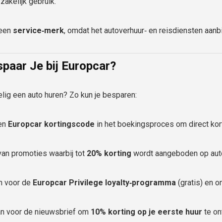
 zakelijk gebruik.
 een
service‑merk
, omdat het autoverhuur‑ en reisdiensten aanb
paar Je bij Europcar?
elig een auto huren? Zo kun je besparen:
een
Europcar kortingscode
in het boekingsproces om direct korti
van promoties waarbij tot
20% korting
wordt aangeboden op auto
 in voor de
Europcar Privilege loyalty‑programma
(gratis) en 
an voor de nieuwsbrief om
10% korting op je eerste huur
te on