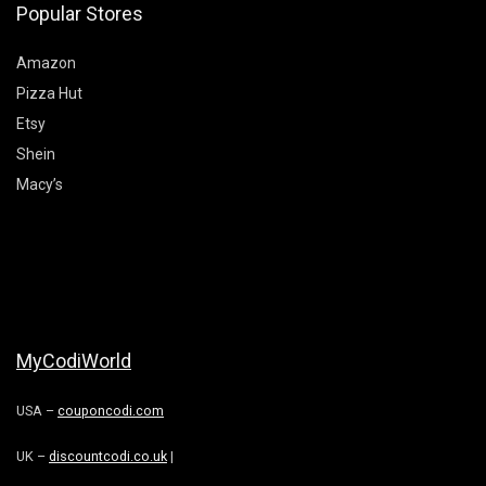
Popular Stores
Amazon
Pizza Hut
Etsy
Shein
Macy’s
MyCodiWorld
USA –
couponcodi.com
UK –
discountcodi.co.uk
|