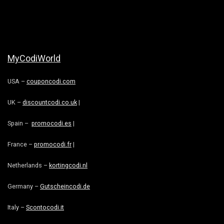
MyCodiWorld
USA –
couponcodi.com
UK –
discountcodi.co.uk
|
Spain –
promocodi.es
|
France –
promocodi.fr
|
Netherlands –
kortingcodi.nl
Germany –
Gutscheincodi.de
Italy –
Scontocodi.it