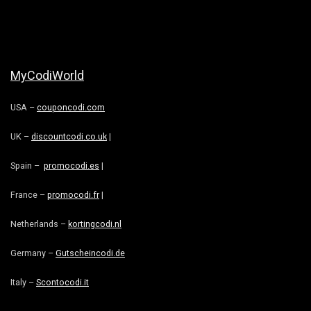
MyCodiWorld
USA –
couponcodi.com
UK –
discountcodi.co.uk
|
Spain –
promocodi.es
|
France –
promocodi.fr
|
Netherlands –
kortingcodi.nl
Germany –
Gutscheincodi.de
Italy –
Scontocodi.it